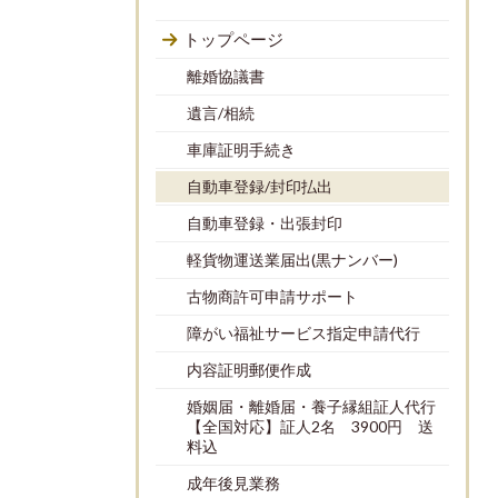
トップページ
離婚協議書
遺言/相続
車庫証明手続き
自動車登録/封印払出
自動車登録・出張封印
軽貨物運送業届出(黒ナンバー)
古物商許可申請サポート
障がい福祉サービス指定申請代行
内容証明郵便作成
婚姻届・離婚届・養子縁組証人代行
【全国対応】証人2名 3900円 送
料込
成年後見業務