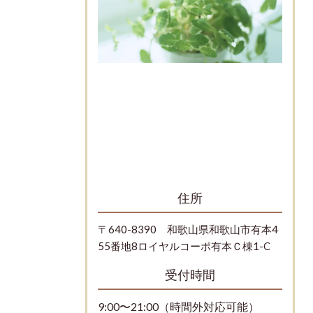
住所
〒640-8390 和歌山県和歌山市有本4
55番地8ロイヤルコーポ有本Ｃ棟1-C
受付時間
9:00〜21
:00
（時間外対応可能）