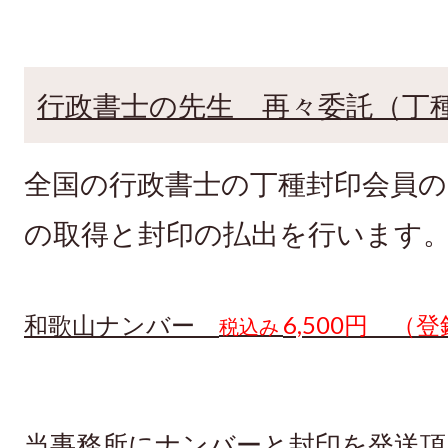
行政書士の先生 再々委託（丁
全国の行政書士の丁種封印会員
の取得と封印の払出を行います
和歌山ナンバー
6,5
00円 （
税込み
当事務所にナンバーと封印を発送頂