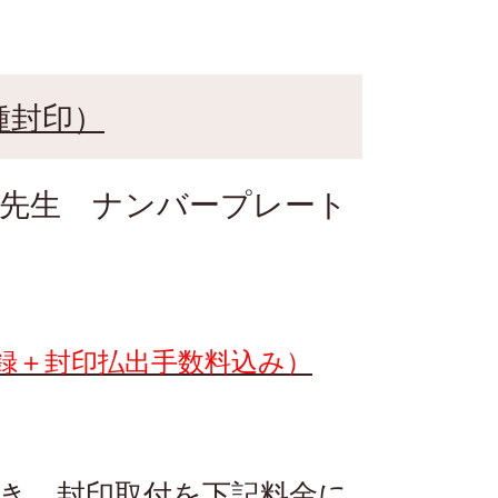
種封印）
の先生 ナンバープレート
。
登録＋封印払出手数料込み）
き、封印取付を下記料金に