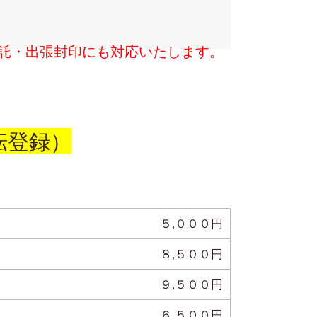
託・出張封印にも対応いたします。
転登録）
５,０００円
８,５００円
９,５００円
６,５００円