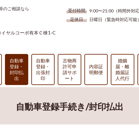
等のご相談なら
受付時間
9:00〜21:00（時間外
定休日
日曜日（緊急時対応可能
8ロイヤルコーポ有本Ｃ棟1-C
自動車
自動車
古物商
婚姻
登録・
登録・
許可申
内容証
届・離
封印払
出張封
請サポ
明郵便
婚届証
出
印
ート
人代行
自動車登録手続き/封印払出