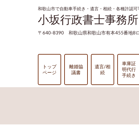
和歌山市で自動車手続き・遺言・相続・各種許認可
小坂行政書士事務所
〒640-8390 和歌山県和歌山市有本455番地
車庫証
トップ
離婚協
遺言/相
明代行
ページ
議書
続
手続き