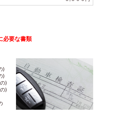
に必要な書類
)
)
の)
の)
の